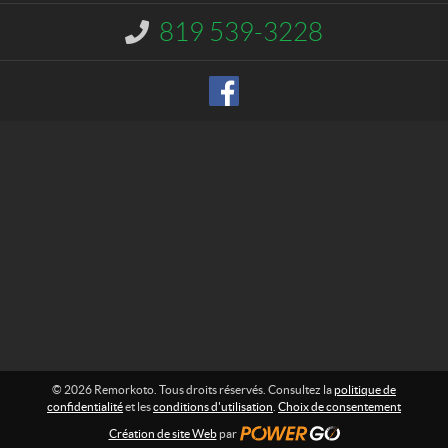
t
o
819 539-3228
I
t
n
o
f
o
r
m
a
t
i
o
n
:
© 2026 Remorkoto. Tous droits réservés. Consultez la
politique de
confidentialité
et les
conditions d'utilisation
.
Choix de consentement
Création de site Web
par